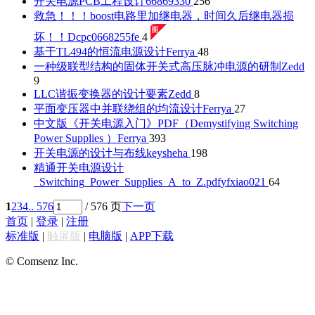
开关电源PCB工程设计
66869330
256
救急！！！boost电路里加继电器，时间久后继电器损
坏！！
Dcpc0668255fe
4
基于TL494的恒流电源设计
Ferrya
48
一种级联型结构的固体开关式高压脉冲电源的研制
Zedd
9
LLC谐振变换器的设计要素
Zedd
8
平面变压器中并联绕组的均流设计
Ferrya
27
中文版《开关电源入门》PDF（Demystifying Switching
Power Supplies ）
Ferrya
393
开关电源的设计与布线
keysheha
198
精通开关电源设计
_Switching_Power_Supplies_A_to_Z.pdf
yfxiao021
64
1
2
3
4
.. 576
/ 576 页
下一页
首页
|
登录
|
注册
标准版
|
触屏版
|
电脑版
|
APP下载
© Comsenz Inc.