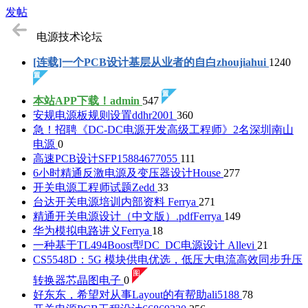
发帖
电源技术论坛
[连载]一个PCB设计基层从业者的自白
zhoujiahui
1240
本站APP下载！
admin
547
安规电源板规则设置
ddhr2001
360
急！招聘《DC-DC电源开发高级工程师》2名
深圳南山
电源
0
高速PCB设计SFP
15884677055
111
6小时精通反激电源及变压器设计
House
277
开关电源工程师试题
Zedd
33
台达开关电源培训内部资料
Ferrya
271
精通开关电源设计（中文版）.pdf
Ferrya
149
华为模拟电路讲义
Ferrya
18
一种基于TL494Boost型DC_DC电源设计
Allevi
21
CS5548D：5G 模块供电优选，低压大电流高效同步升压
转换器
芯晶图电子
0
好东东，希望对从事Layout的有帮助
ali5188
78